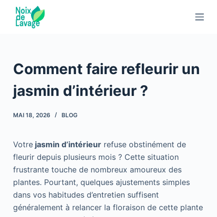
P
a
s
s
e
Comment faire refleurir un
r
a
jasmin d’intérieur ?
u
c
MAI 18, 2026
BLOG
o
n
Votre
jasmin d’intérieur
refuse obstinément de
t
fleurir depuis plusieurs mois ? Cette situation
e
frustrante touche de nombreux amoureux des
n
plantes. Pourtant, quelques ajustements simples
u
dans vos habitudes d’entretien suffisent
généralement à relancer la floraison de cette plante