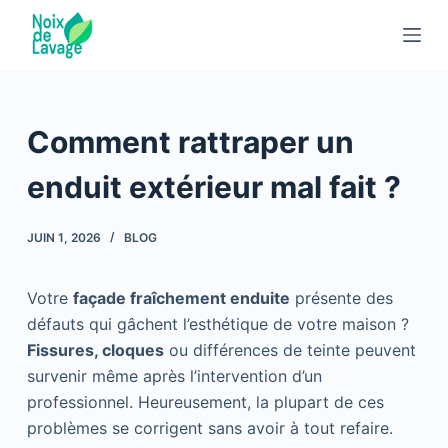
P
a
s
s
e
Comment rattraper un
r
a
enduit extérieur mal fait ?
u
c
JUIN 1, 2026
BLOG
o
n
Votre
façade fraîchement enduite
présente des
t
défauts qui gâchent l’esthétique de votre maison ?
e
Fissures, cloques
ou différences de teinte peuvent
n
survenir même après l’intervention d’un
u
professionnel. Heureusement, la plupart de ces
problèmes se corrigent sans avoir à tout refaire.