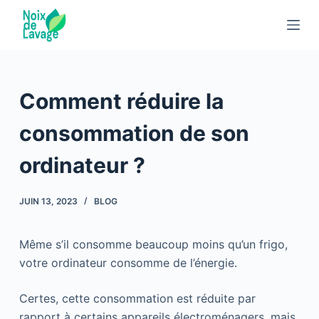
P
a
s
s
e
Comment réduire la
r
a
consommation de son
u
ordinateur ?
c
o
n
JUIN 13, 2023
BLOG
t
e
Même s’il consomme beaucoup moins qu’un frigo,
n
votre ordinateur consomme de l’énergie.
u
Certes, cette consommation est réduite par
rapport à certains appareils électroménagers, mais